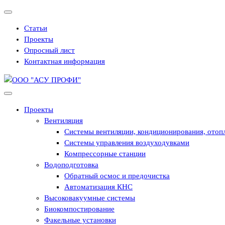
Перейти
к
Статьи
содержимому
Проекты
Опросный лист
Контактная информация
Инженерные решения в энергетике и промышленности
Проекты
Вентиляция
Системы вентиляции, кондиционирования, отоп
Системы управления воздуходувками
Компрессорные станции
Водоподготовка
Обратный осмос и предочистка
Автоматизация КНС
Высоковакуумные системы
Биокомпостирование
Факельные установки