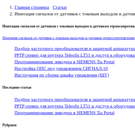
Главная страница
Статьи
Имитация сигналов от датчиков с токовым выходом и датч
Имитация сигналов от датчиков с токовым выходом и датчиком термосопроти
Имитация-сигналов-от-датчиков-с-токовым-выходом-и-датчиков-термосопротивления
Подбор частотного преобразователя и защитной аппаратур
PPTP сервер для роутера Teleofis LT51 и доступ к оборудо
Программирование энкодера в SIEMENS Tia Portal
Настройка ОПС под управлением СИГНАЛ-10
Инструкция по сборке шкафа управления (ШУ)
Последние статьи
Подбор частотного преобразователя и защитной аппаратур
PPTP сервер для роутера Teleofis LT51 и доступ к оборудо
Программирование энкодера в SIEMENS Tia Portal
Рубрики