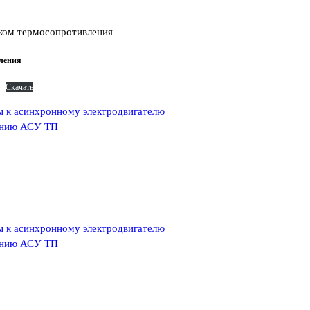
иком термосопротивления
вления
Скачать
ы к асинхронному электродвигателю
ванию АСУ ТП
ы к асинхронному электродвигателю
ванию АСУ ТП