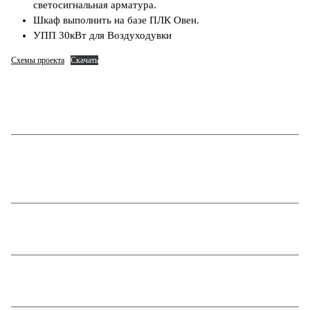
светосигнальная арматура.
Шкаф выполнить на базе ПЛК Овен.
УПП 30кВт для Воздуходувки
Схемы проекта
Скачать
Подбор частотного преобразователя и защитной
аппаратуры к асинхронному электродвигателю
PPTP сервер для роутера Teleofis LT51 и доступ к
оборудованию АСУ ТП
Программирование энкодера в SIEMENS Tia Portal
Настройка ОПС под управлением СИГНАЛ-10